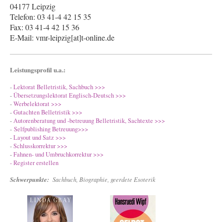
04177 Leipzig
Telefon: 03 41-4 42 15 35
Fax: 03 41-4 42 15 36
E-Mail: vmr-leipzig[at]t-online.de
Leistungsprofil u.a.:
-
Lektorat Belletristik,
Sachbuch >>>
-
Übersetzungslektorat Englisch-Deutsch >>>
-
Werbelektorat >>>
-
Gutachten Belletristik >>>
-
Autorenberatung und -betreuung Belletristik,
Sachtexte >>>
-
Selfpublishing Betreuung>>>
-
Layout und Satz >>>
-
Schlusskorrektur >>>
-
Fahnen- und Umbruchkorrektur >>>
- Register erstellen
Schwerpunkte:
Sachbuch, Biographie, geerdete Esoterik